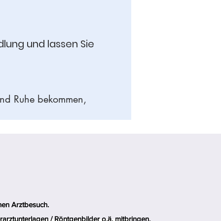
dlung und lassen Sie
hend Ruhe bekommen,
inen Arztbesuch.
rarztunterlagen / Röntgenbilder o.ä. mitbringen.