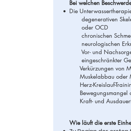
Bei welchen Beschwerden
Die Unterwassertherapie
degenerativen Skele
oder OCD
chronischen Schmerz
neurologischen Erkran
Vor- und Nachsorge 
eingeschränkter Gele
Verkürzungen von Mus
Muskelabbau oder Mus
Herz-Kreislauf-Traini
Bewegungsmangel ode
Kraft- und Ausdauertra
Wie läuft die erste Ein