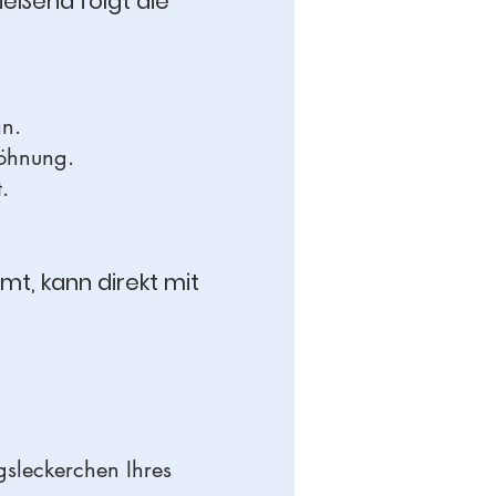
ießend folgt die
n.
öhnung.
.
mt, kann direkt mit
blingsleckerchen Ihres