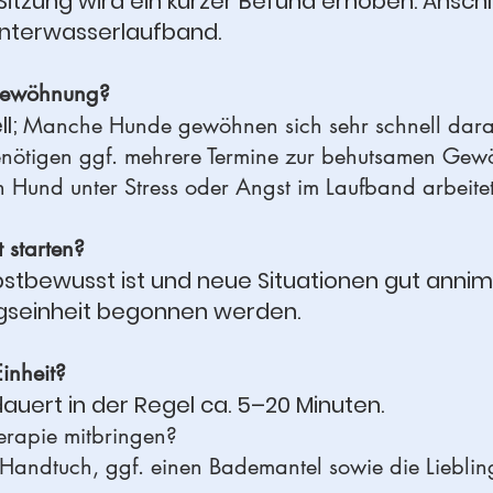
Sitzung wird ein kurzer Befund erhoben. Anschl
nterwasserlaufband.
Gewöhnung?
ll;
Manche Hunde gewöhnen sich sehr schnell dara
tigen ggf. mehrere Termine zur behutsamen Gew
Hund unter Stress oder Angst im Laufband arbeitet
 starten?
bstbewusst ist und neue Situationen gut annim
ngseinheit begonnen werden.
inheit?
dauert in der Regel ca. 5–20 Minuten.
rapie mitbringen?
 Handtuch, ggf. einen Bademantel sowie die Lie