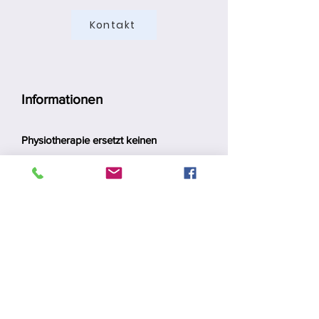
Kontakt
Informationen
Physiotherapie ersetzt keinen
Arztbesuch.
Bitte, wenn vorhanden,
Tierarztunterlagen / Röntgenbilder o.ä.
mitbringen.
Wenn Sie Ihren Termin nicht
wahrnehmen können, bitte 48 h vorher
absagen, ansonsten wird die volle
Leistung in Rechnung gestellt.